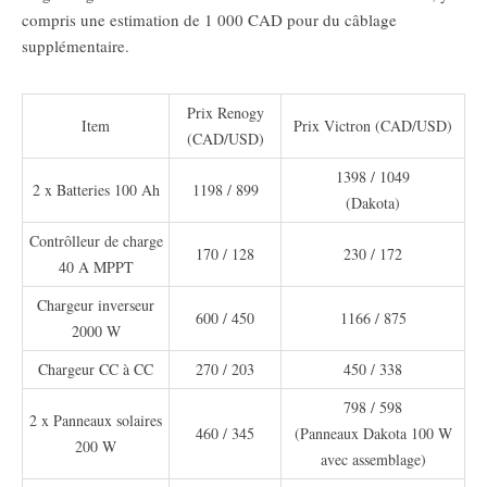
compris une estimation de 1 000 CAD pour du câblage
supplémentaire.
Prix Renogy
Item
Prix Victron (CAD/USD)
(CAD/USD)
1398 / 1049
2 x Batteries 100 Ah
1198 / 899
(Dakota)
Contrôlleur de charge
170 / 128
230 / 172
40 A MPPT
Chargeur inverseur
600 / 450
1166 / 875
2000 W
Chargeur CC à CC
270 / 203
450 / 338
798 / 598
2 x Panneaux solaires
460 / 345
(Panneaux Dakota 100 W
200 W
avec assemblage)