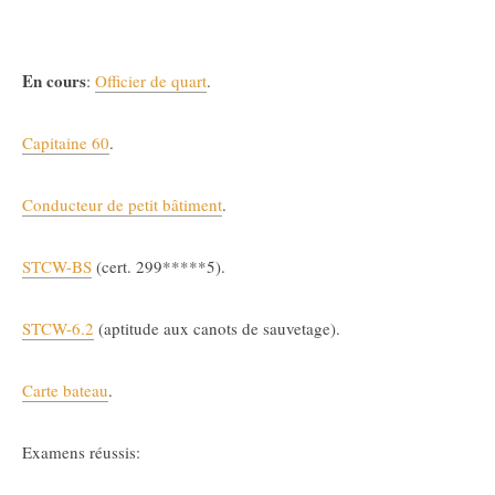
En cours
:
Officier de quart
.
Capitaine 60
.
Conducteur de petit bâtiment
.
STCW-BS
(cert. 299*****5).
STCW-6.2
(aptitude aux canots de sauvetage).
Carte bateau
.
Examens réussis: