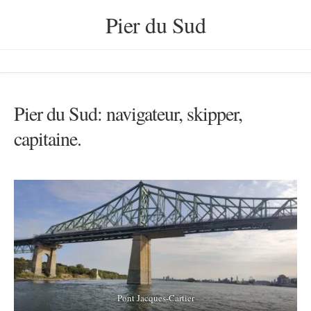
Skip
Pier du Sud
to
content
Pier du Sud: navigateur, skipper,
capitaine.
Pont Jacques-Cartier