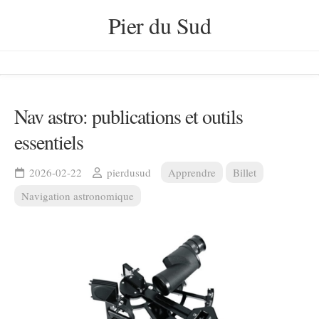
Skip
Pier du Sud
to
content
Nav astro: publications et outils
essentiels
2026-02-22
pierdusud
Apprendre
Billet
Navigation astronomique