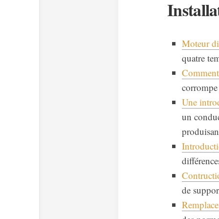
Installa
Moteur dié
quatre te
Comment c
corrompe 
Une introd
un conduc
produisan
Introducti
différence
Contructi
de suppor
Remplace