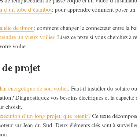
s de remplacement de passe-coque et un vidéo d’installati
ion d’un tube d’étambot
: pour apprendre comment poser un 
a tête de timon
: comment changer le connecteur entre la barr
peindre un vieux voilier.
Lisez ce texte si vous cherchez à ref
otre voilier.
 de projet
ilan énergétique de son voilier
. Faut-il installer du solaire o
ion? Diagnostiquez vos besoins électriques et la capacité 
ur choisir.
xécution d’un long projet: que retenir?
Ce texte décompose 
moteur sur Jean-du-Sud. Deux éléments clés sont à surveille
tion.