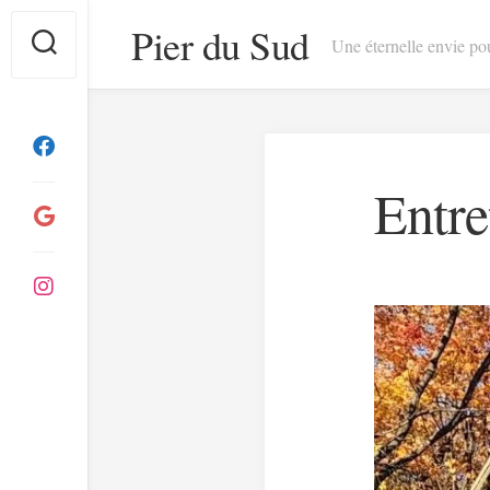
Skip
Pier du Sud
to
Une éternelle envie pou
content
Entre