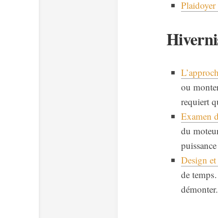
Plaidoyer 
Hiverni
L’approch
ou monter
requiert 
Examen d’
du moteur
puissance 
Design et
de temps… 
démonter.