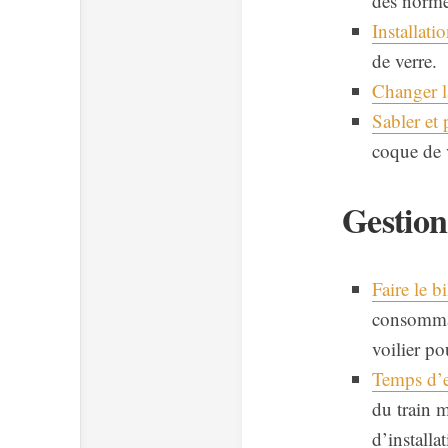
des norme
Installat
de verre.
Changer l
Sabler et 
coque de v
Gestion
Faire le b
consommat
voilier po
Temps d’e
du train 
d’installa