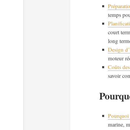
Préparatio
temps pour
Planificat
court ter
long term
Design d’
moteur ré
Coûts des 
savoir com
Pourquo
Pourquoi 
marine, ma