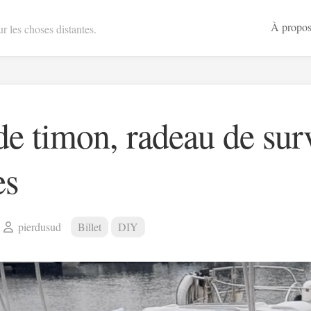
À propo
r les choses distantes.
de timon, radeau de surv
es
pierdusud
Billet
DIY