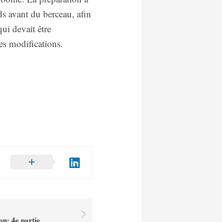
eds avant du berceau, afin
ui devait être
es modifications.
on: 4e partie