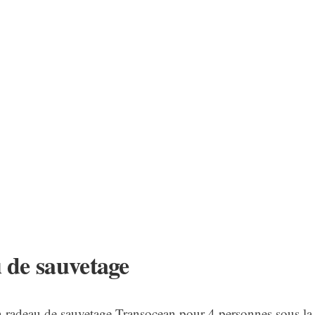
 de sauvetage
 un radeau de sauvetage Transocean pour 4 personnes sous l