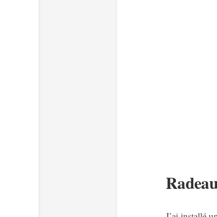
Radeau
J’ai installé