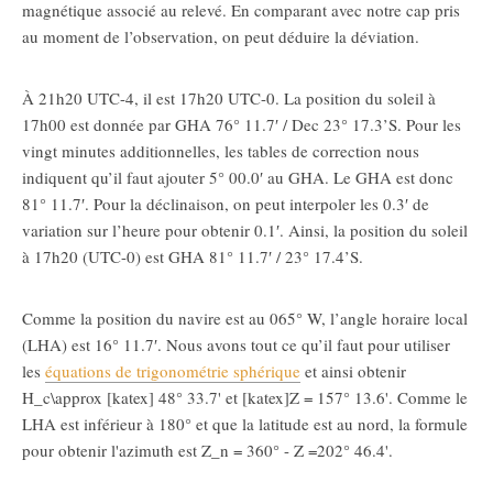
magnétique associé au relevé. En comparant avec notre cap pris
au moment de l’observation, on peut déduire la déviation.
À 21h20 UTC-4, il est 17h20 UTC-0. La position du soleil à
17h00 est donnée par GHA 76° 11.7′ / Dec 23° 17.3’S. Pour les
vingt minutes additionnelles, les tables de correction nous
indiquent qu’il faut ajouter 5° 00.0′ au GHA. Le GHA est donc
81° 11.7′. Pour la déclinaison, on peut interpoler les 0.3′ de
variation sur l’heure pour obtenir 0.1′. Ainsi, la position du soleil
à 17h20 (UTC-0) est GHA 81° 11.7′ / 23° 17.4’S.
Comme la position du navire est au 065° W, l’angle horaire local
(LHA) est 16° 11.7′. Nous avons tout ce qu’il faut pour utiliser
les
équations de trigonométrie sphérique
et ainsi obtenir
H_c\approx [katex] 48° 33.7' et [katex]Z
= 157° 13.6'. Comme le
LHA est inférieur à 180° et que la latitude est au nord, la formule
pour obtenir l'azimuth est
Z_n = 360° - Z
=202° 46.4'.