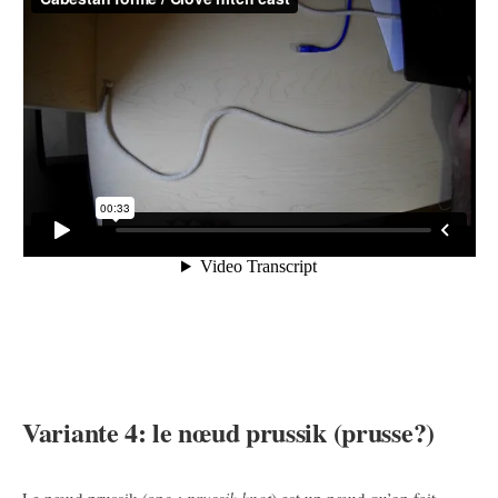
Variante 4: le nœud prussik (prusse?)
Le nœud prussik (ang.:
prussik knot
) est un nœud qu’on fait