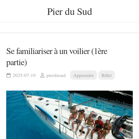
Skip
Pier du Sud
to
content
Se familiariser à un voilier (1ère
partie)
2025-07-19
pierdusud
Apprendre
Billet