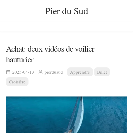
Skip
Pier du Sud
to
content
Achat: deux vidéos de voilier
hauturier
2025-04-13
pierdusud
Apprendre
Billet
Croisière