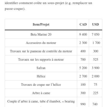
identifier comment coûte un sous-projet (e.g. remplacer un
passe-coque).
Item/Projet
CAD
USD
Beta Marine 20
9 400
7 050
Accessoires du moteur
2 300
1 700
Travaux sur le panneau de contrôle du moteur
400
300
Travaux sur les supports à moteur
700
525
Safran
5 200
3 900
Hélice
2 700
2 000
Travaux de coque sur l’hélice
100
75
Arbre à came
300
225
Couple d’arbre à came, tube d’étambot, « bearing
990
740
»